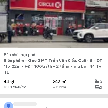
Bán nhà mặt phố
Siêu phẩm - Góc 2 MT Trần Văn Kiểu, Quận 6 - DT
11 x 22m - HĐT 100tr/th - 2 tầng - giá bán 44 Tỷ
TL
44 tỷ
242 m²
0
181.8 triệu/m²
11 x 22m
0