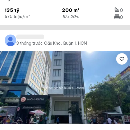
135 tỷ
200 m²
0
675 triệu/m²
10 x 20m
0
3 tháng trước
·
Cầu Kho, Quận 1, HCM