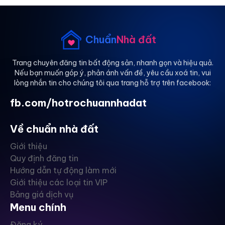
Chuẩn
Nhà đất
Trang chuyên đăng tin bất động sản, nhanh gọn và hiệu quả.
Nếu bạn muốn góp ý, phản ánh vấn đề, yêu cầu xoá tin, vui
lòng nhắn tin cho chúng tôi qua trang hỗ trợ trên facebook:
fb.com/hotrochuannhadat
Về chuẩn nhà đất
Giới thiệu
Quy định đăng tin
Hướng dẫn tự động làm mới
Giới thiệu các loại tin VIP
Bảng giá dịch vụ
Menu chính
Đăng ký