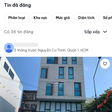
Tin đã đăng
Phân loại
Khu vực
Mức giá
Diện tích
Số p
Có
36
tin đăng
Sắp xếp
3 tháng trước
·
Nguyễn Cư Trinh, Quận 1, HCM