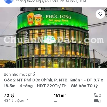
3 tháng trước
·
Nguyễn Thái Bình, Quận 1, HCM
Bán nhà mặt phố
Góc 2 MT Phó Đức Chính, P. NTB, Quận 1 - DT 8.7 x
18.5m - 4 tầng - HĐT 220Tr/Th - Giá bán 70 tỷ
70 tỷ
161 m²
0
434.8 triệu/m²
...
0