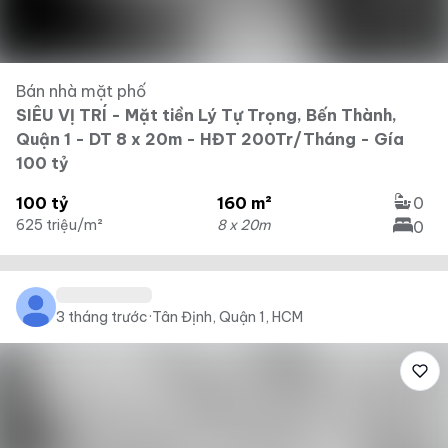
Bán nhà mặt phố
SIÊU VỊ TRÍ - Mặt tiền Lý Tự Trọng, Bến Thành,
Quận 1 - DT 8 x 20m - HĐT 200Tr/Tháng - Gía
100 tỷ
100 tỷ
160 m²
0
625 triệu/m²
8 x 20m
0
3 tháng trước
·
Tân Định, Quận 1, HCM