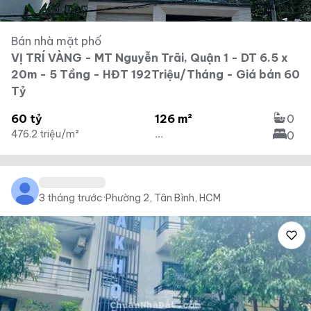
Bán nhà mặt phố
VỊ TRÍ VÀNG - MT Nguyễn Trãi, Quận 1 - DT 6.5 x
20m - 5 Tầng - HĐT 192Triệu/Tháng - Giá bán 60
Tỷ
60 tỷ
126 m²
0
476.2 triệu/m²
...
0
3 tháng trước
·
Phường 2, Tân Bình, HCM