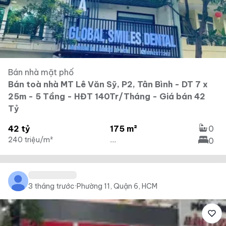
Bán nhà mặt phố
Bán toà nhà MT Lê Văn Sỹ, P2, Tân Bình - DT 7 x
25m - 5 Tầng - HĐT 140Tr/Tháng - Giá bán 42
Tỷ
42 tỷ
175 m²
0
240 triệu/m²
...
0
3 tháng trước
·
Phường 11, Quận 6, HCM