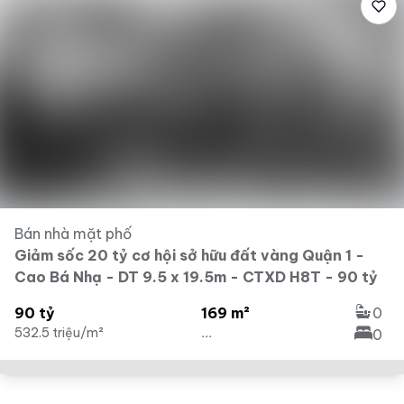
Bán nhà mặt phố
Giảm sốc 20 tỷ cơ hội sở hữu đất vàng Quận 1 -
Cao Bá Nhạ - DT 9.5 x 19.5m - CTXD H8T - 90 tỷ
90 tỷ
169 m²
0
532.5 triệu/m²
...
0