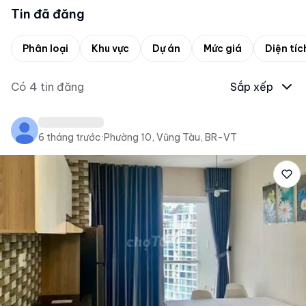
Tin đã đăng
Phân loại
Khu vực
Dự án
Mức giá
Diện tíc
Có
4
tin đăng
Sắp xếp
6 tháng trước
·
Phường 10, Vũng Tàu, BR-VT