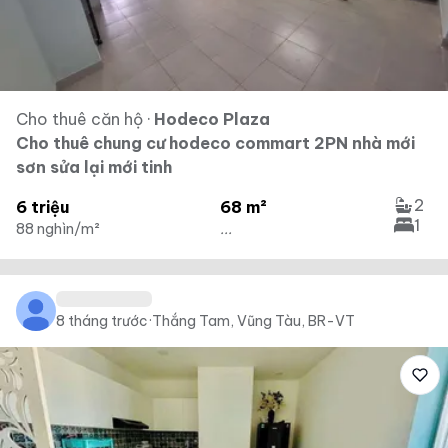
Cho thuê căn hộ
·
Hodeco Plaza
Cho thuê chung cư hodeco commart 2PN nhà mới
sơn sửa lại mới tinh
2
6 triệu
68 m²
1
88 nghìn/m²
...
8 tháng trước
·
Thắng Tam, Vũng Tàu, BR-VT