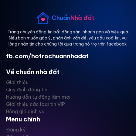
Chuẩn
Nhà đất
Trang chuyên đăng tin bất động sản, nhanh gọn và hiệu quả.
Nếu bạn muốn góp ý, phản ánh vấn đề, yêu cầu xoá tin, vui
lòng nhắn tin cho chúng tôi qua trang hỗ trợ trên facebook:
fb.com/hotrochuannhadat
Về chuẩn nhà đất
Giới thiệu
Quy định đăng tin
Hướng dẫn tự động làm mới
Giới thiệu các loại tin VIP
Bảng giá dịch vụ
Menu chính
Đăng ký