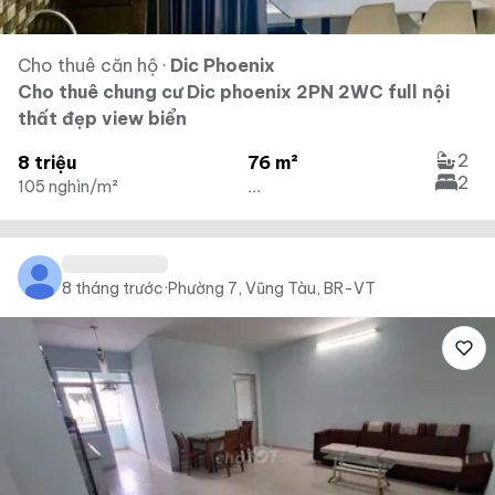
Cho thuê căn hộ
·
Dic Phoenix
Cho thuê chung cư Dic phoenix 2PN 2WC full nội
thất đẹp view biển
2
8 triệu
76 m²
2
105 nghìn/m²
...
8 tháng trước
·
Phường 7, Vũng Tàu, BR-VT