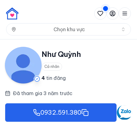
Nh
Chọn khu vực
Như Quỳnh
Cá nhân
4
tin đăng
Đã tham gia 3 năm trước
0932.591.380