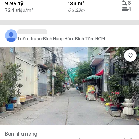
8
9.99 tỷ
138 m²
4
72.4 triệu/m²
6 x 23m
1 năm trước
·
Bình Hưng Hòa, Bình Tân, HCM
Bán nhà riêng