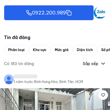
0922.200.989
Tin đã đăng
Phân loại
Khu vực
Mức giá
Diện tích
Số p
Có
183
tin đăng
Sắp xếp
1 năm trước
·
Bình Hưng Hòa, Bình Tân, HCM