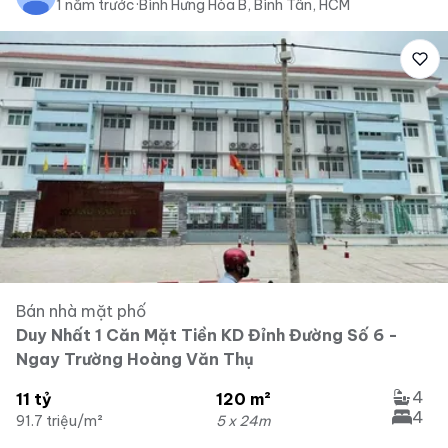
1 năm trước
·
Bình Hưng Hòa B, Bình Tân, HCM
Bán nhà mặt phố
Duy Nhất 1 Căn Mặt Tiền KD Đỉnh Đường Số 6 -
Ngay Trường Hoàng Văn Thụ
4
11 tỷ
120 m²
4
91.7 triệu/m²
5 x 24m