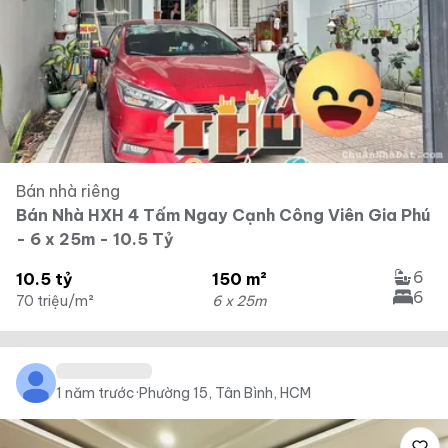
Bán nhà riêng
Bán Nhà HXH 4 Tấm Ngay Cạnh Công Viên Gia Phú
- 6 x 25m - 10.5 Tỷ
6
10.5 tỷ
150 m²
6
70 triệu/m²
6 x 25m
1 năm trước
·
Phường 15, Tân Bình, HCM