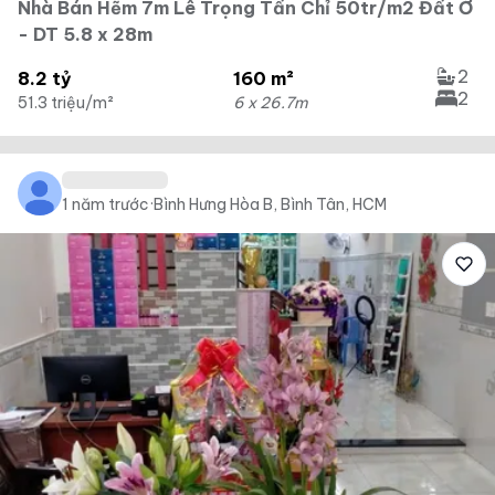
Nhà Bán Hẽm 7m Lê Trọng Tấn Chỉ 50tr/m2 Đất Ở
- DT 5.8 x 28m
2
8.2 tỷ
160 m²
2
51.3 triệu/m²
6 x 26.7m
1 năm trước
·
Bình Hưng Hòa B, Bình Tân, HCM