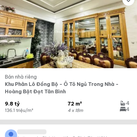
Bán nhà riêng
Khu Phân Lô Đồng Bộ - Ô Tô Ngủ Trong Nhà -
Hoàng Bật Đạt Tân Bình
4
9.8 tỷ
72 m²
4
136.1 triệu/m²
4 x 18m