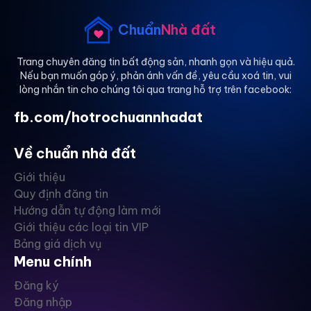
Chuẩn
Nhà đất
Trang chuyên đăng tin bất động sản, nhanh gọn và hiệu quả.
Nếu bạn muốn góp ý, phản ánh vấn đề, yêu cầu xoá tin, vui
lòng nhắn tin cho chúng tôi qua trang hỗ trợ trên facebook:
fb.com/hotrochuannhadat
Về chuẩn nhà đất
Giới thiệu
Quy định đăng tin
Hướng dẫn tự động làm mới
Giới thiệu các loại tin VIP
Bảng giá dịch vụ
Menu chính
Đăng ký
Đăng nhập