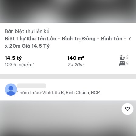
Bán biệt thự liền kề
Biệt Thự Khu Tên Lửa - Bình Trị Đông - Bình Tân - 7
x 20m Giá 14.5 Tỷ
6
14.5 tỷ
140 m²
6
103.6 triệu/m²
7 x 20m
1 năm trước
·
Vĩnh Lộc B, Bình Chánh, HCM