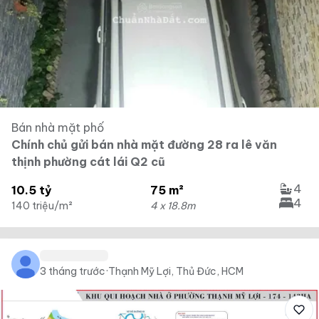
Bán nhà mặt phố
Chính chủ gửi bán nhà mặt đường 28 ra lê văn
thịnh phường cát lái Q2 cũ
4
10.5 tỷ
75 m²
4
140 triệu/m²
4 x 18.8m
3 tháng trước
·
Thạnh Mỹ Lợi, Thủ Đức, HCM