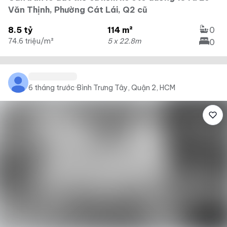
Văn Thịnh, Phường Cát Lái, Q2 cũ
8.5 tỷ
114 m²
0
74.6 triệu/m²
5 x 22.8m
0
6 tháng trước
·
Bình Trưng Tây, Quận 2, HCM