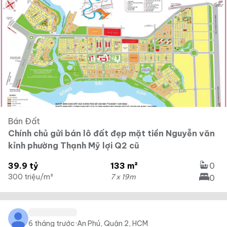
Bán Đất
Chính chủ gửi bán lô đất đẹp mặt tiền Nguyễn văn
kỉnh phường Thạnh Mỹ lợi Q2 cũ
39.9 tỷ
133 m²
0
300 triệu/m²
7 x 19m
0
6 tháng trước
·
An Phú, Quận 2, HCM