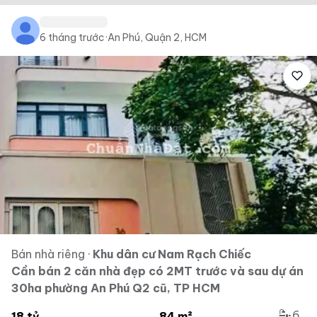
6 tháng trước
·
An Phú, Quận 2, HCM
Bán nhà riêng
·
Khu dân cư Nam Rạch Chiếc
Cần bán 2 căn nhà đẹp có 2MT trước và sau dự án
30ha phường An Phú Q2 cũ, TP HCM
6
18 tỷ
84 m²