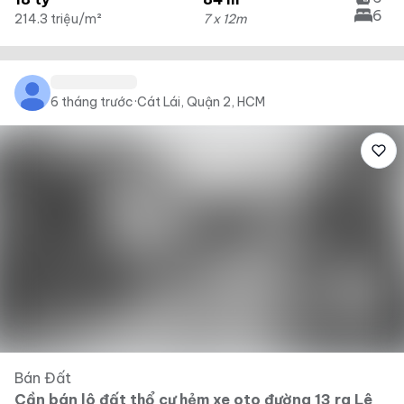
6
214.3 triệu/m²
7 x 12m
6 tháng trước
·
Cát Lái, Quận 2, HCM
Bán Đất
Cần bán lô đất thổ cư hẻm xe oto đường 13 ra Lê