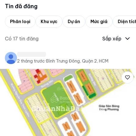
Tin đã đăng
Phân loại
Khu vực
Dự án
Mức giá
Diện tíc
Có
17
tin đăng
Sắp xếp
2 tháng trước
·
Bình Trưng Đông, Quận 2, HCM