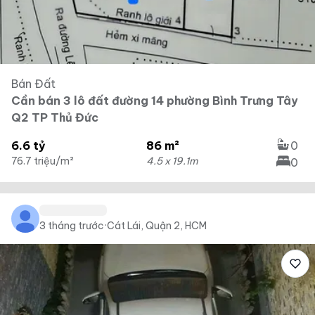
Bán Đất
Cần bán 3 lô đất đường 14 phường Bình Trưng Tây
Q2 TP Thủ Đức
6.6 tỷ
86 m²
0
76.7 triệu/m²
4.5 x 19.1m
0
3 tháng trước
·
Cát Lái, Quận 2, HCM