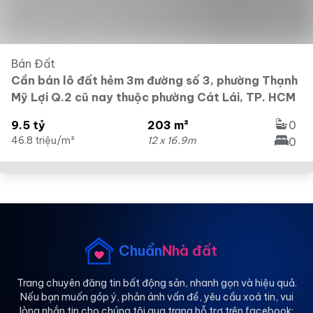
Bán Đất
Cần bán lô đất hẻm 3m đường số 3, phường Thạnh
Mỹ Lợi Q.2 cũ nay thuộc phường Cát Lái, TP. HCM
9.5 tỷ
203 m²
0
46.8 triệu/m²
12 x 16.9m
0
Chuẩn
Nhà đất
Trang chuyên đăng tin bất động sản, nhanh gọn và hiệu quả.
Nếu bạn muốn góp ý, phản ánh vấn đề, yêu cầu xoá tin, vui
lòng nhắn tin cho chúng tôi qua trang hỗ trợ trên facebook: