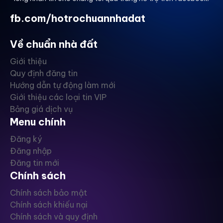
fb.com/hotrochuannhadat
Về chuẩn nhà đất
Giới thiệu
Quy định đăng tin
Hướng dẫn tự động làm mới
Giới thiệu các loại tin VIP
Bảng giá dịch vụ
Menu chính
Đăng ký
Đăng nhập
Đăng tin mới
Chính sách
Chính sách bảo mật
Chính sách khiếu nại
Chính sách và quy định