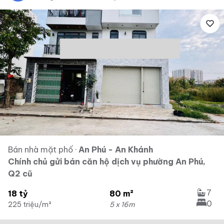
Bán nhà mặt phố
·
An Phú - An Khánh
Chính chủ gửi bán căn hộ dịch vụ phường An Phú,
Q2 cũ
7
18 tỷ
80 m²
0
225 triệu/m²
5 x 16m