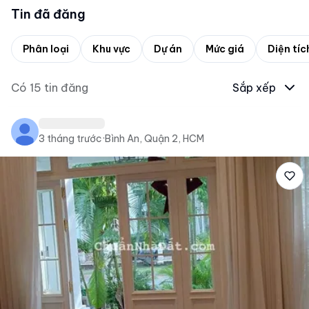
Tin đã đăng
Phân loại
Khu vực
Dự án
Mức giá
Diện tíc
Có
15
tin đăng
Sắp xếp
3 tháng trước
·
Bình An, Quận 2, HCM