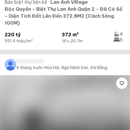
Bán biệt thự liền kề
·
Lan Anh Village
Độc Quyền - Biệt Thự Lan Anh Quận 2 - Đã Có Sổ
- Diện Tích Đất Lên Đến 372,8M2 (Cách Sông
100M)
4
220 tỷ
372 m²
5
591.4 triệu/m²
18 x 20.7m
4 tháng trước
·
Hòa Hải, Ngũ Hành Sơn, Đà Nẵng