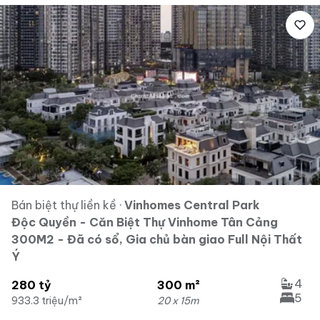
Bán biệt thự liền kề
·
Vinhomes Central Park
Độc Quyền - Căn Biệt Thự Vinhome Tân Cảng
300M2 - Đã có sổ, Gia chủ bàn giao Full Nội Thất
Ý
4
280 tỷ
300 m²
5
933.3 triệu/m²
20 x 15m