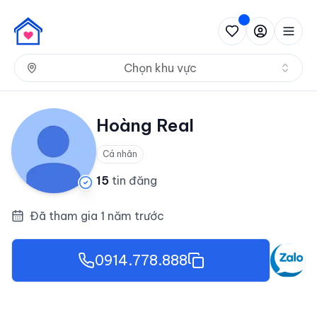
Nh
Chọn khu vực
Hoàng Real
Cá nhân
15
tin đăng
Đã tham gia 1 năm trước
0914.778.888