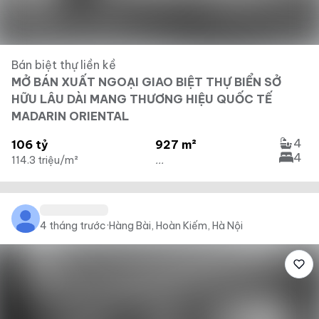
Bán biệt thự liền kề
MỞ BÁN XUẤT NGOẠI GIAO BIỆT THỰ BIỂN SỞ
HỮU LÂU DÀI MANG THƯƠNG HIỆU QUỐC TẾ
MADARIN ORIENTAL
4
106 tỷ
927 m²
4
114.3 triệu/m²
...
4 tháng trước
·
Hàng Bài, Hoàn Kiếm, Hà Nội