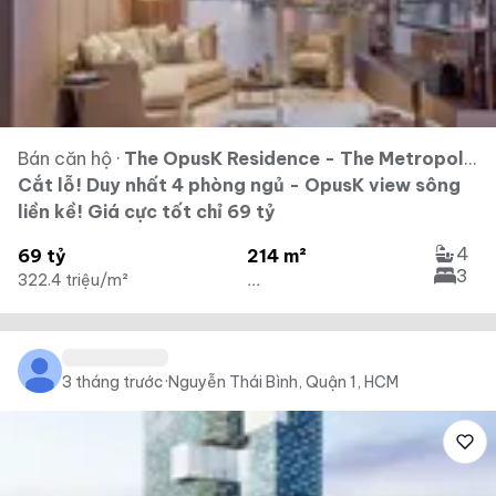
Bán căn hộ
·
The OpusK Residence - The Metropole Thủ Thiêm
Cắt lỗ! Duy nhất 4 phòng ngủ - OpusK view sông
liền kề! Giá cực tốt chỉ 69 tỷ
4
69 tỷ
214 m²
3
322.4 triệu/m²
...
3 tháng trước
·
Nguyễn Thái Bình, Quận 1, HCM