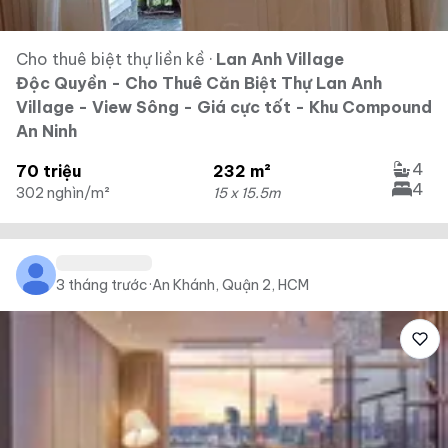
Cho thuê biệt thự liền kề
·
Lan Anh Village
Độc Quyền - Cho Thuê Căn Biệt Thự Lan Anh
Village - View Sông - Giá cực tốt - Khu Compound
An Ninh
4
70 triệu
232 m²
4
302 nghìn/m²
15 x 15.5m
3 tháng trước
·
An Khánh, Quận 2, HCM