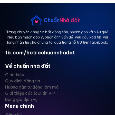
Chuẩn
Nhà đất
Trang chuyên đăng tin bất động sản, nhanh gọn và hiệu quả.
Nếu bạn muốn góp ý, phản ánh vấn đề, yêu cầu xoá tin, vui
lòng nhắn tin cho chúng tôi qua trang hỗ trợ trên facebook:
fb.com/hotrochuannhadat
Về chuẩn nhà đất
Giới thiệu
Quy định đăng tin
Hướng dẫn tự động làm mới
Giới thiệu các loại tin VIP
Bảng giá dịch vụ
Menu chính
Đăng ký