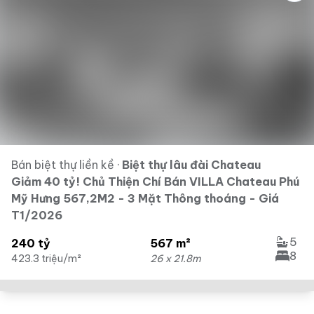
Bán biệt thự liền kề
·
Biệt thự lâu đài Chateau
Giảm 40 tỷ! Chủ Thiện Chí Bán VILLA Chateau Phú
Mỹ Hưng 567,2M2 - 3 Mặt Thông thoáng - Giá
T1/2026
5
240 tỷ
567 m²
8
423.3 triệu/m²
26 x 21.8m