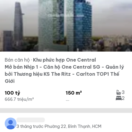
Bán căn hộ
·
Khu phức hợp One Central
Mở bán Nhịp 1 - Căn hộ One Central SG - Quản lý
bởi Thương hiệu KS The Ritz - Carlton TOP1 Thế
Giới
3
100 tỷ
150 m²
2
666.7 triệu/m²
...
3 tháng trước
·
Phường 22, Bình Thạnh, HCM