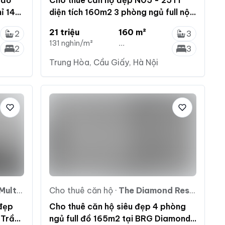
 đồ
Cho thuê căn hộ đẹp N05 - 25T1
ỉ 14
diện tích 160m2 3 phòng ngủ full nội
thất chỉ 21 triệu/tháng
21 triệu
160 m²
2
3
131 nghìn/m²
...
2
3
Trung Hòa, Cầu Giấy, Hà Nội
omplex
Cho thuê căn hộ
·
The Diamond Residence
 đẹp
Cho thuê căn hộ siêu đẹp 4 phòng
 Trần
ngủ full đồ 165m2 tại BRG Diamond