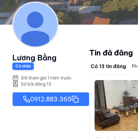
Tin đã đăng
Lương Bằng
Có
13
tin đăng
Ph
Cá nhân
Đã tham gia 1 năm trước
Số bài đăng
13
0912.883.365