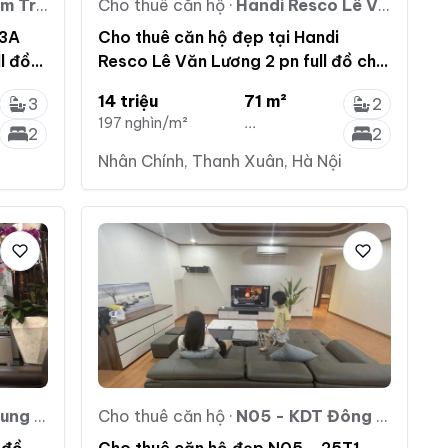
ung Yên
Cho thuê căn hộ
·
Handi Resco Lê Văn Lương
B3A
Cho thuê căn hộ đẹp tại Handi
l đồ
Resco Lê Văn Lương 2 pn full đồ chỉ
14 tr/ tháng
14 triệu
71 m²
3
2
197 nghìn/m²
...
2
2
Nhân Chính, Thanh Xuân, Hà Nội
 Kính
Cho thuê căn hộ
·
N05 - KDT Đông Nam Trần Duy Hưng