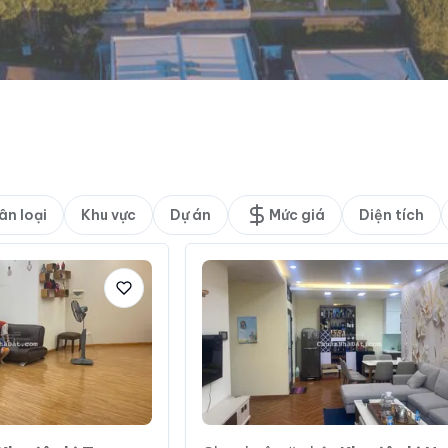
ân loại
Khu vực
Dự án
Mức giá
Diện tích