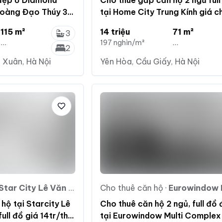
 đẹp ở Diamond
Cho thuê gấp căn hộ 2 ngủ full
Hoàng Đạo Thúy 3
tại Home City Trung Kính giá ch
 chỉ 21 triệu/tháng
triệu trên tháng 0912 883 ***
115 m²
14 triệu
71 m²
3
...
197 nghìn/m²
...
2
 Xuân, Hà Nội
Yên Hòa, Cầu Giấy, Hà Nội
Star City Lê Văn Lương
Cho thuê căn hộ
·
Eurowindow Multi C
hộ tại Starcity Lê
Cho thuê căn hộ 2 ngủ, full đồ
ull đồ giá 14tr/th
tại Eurowindow Multi Complex