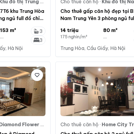
Khu đô thị Trung Hòa - Nhân Chính
Cho thuê căn hộ
·
Khu đô thị Nam Tr
17T6 khu Trung Hòa
Cho thuê gấp căn hộ đẹp tại 
g ngủ full đồ chỉ
Nam Trung Yên 3 phòng ngủ ful
2 883 ***
chỉ 14 tr/th
153 m²
14 triệu
80 m²
3
...
175 nghìn/m²
...
3
ấy, Hà Nội
Trung Hòa, Cầu Giấy, Hà Nội
Diamond Flower Tower
Cho thuê căn hộ
·
Home City Trung