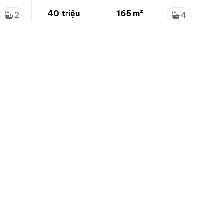
Residence giá thuê thiện chí
40 triệu
165 m²
2
4
242 nghìn/m²
...
2
3
Nhân Chính, Thanh Xuân, Hà Nội
 nhà đất
Menu chính
Chính sách
Đăng ký
Chính sách bảo mật
ng tin
Đăng nhập
Chính sách khiếu nại
tự động làm mới
Đăng tin mới
Chính sách và quy định
ác loại tin VIP
ch vụ