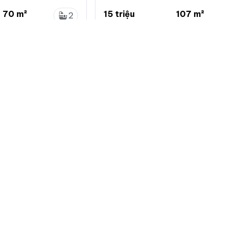
912 883 ***
Duy Hưng giá 15 triệu/tháng
70 m²
15 triệu
107 m²
2
...
140 nghìn/m²
...
2
 Xuân, Hà Nội
Trung Hòa, Cầu Giấy, Hà Nội
Về chuẩn
Giới thiệu
Quy định đă
Hướng dẫn 
Giới thiệu c
Bảng giá dị