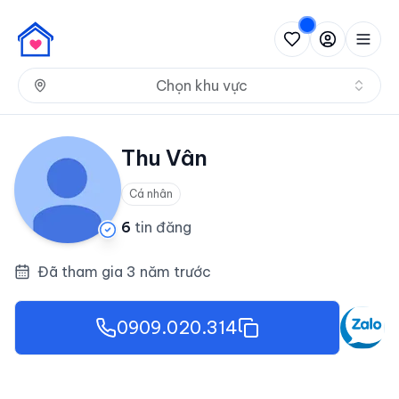
Nh
Chọn khu vực
Thu Vân
Cá nhân
6
tin đăng
Đã tham gia 3 năm trước
0909.020.314