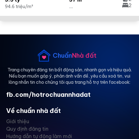
2
94.6 triệu/m²
...
Chuẩn
Nhà đất
Trang chuyên đăng tin bất động sản, nhanh gọn và hiệu quả.
Nếu bạn muốn góp ý, phản ánh vấn đề, yêu cầu xoá tin, vui
lòng nhắn tin cho chúng tôi qua trang hỗ trợ trên facebook:
fb.com/hotrochuannhadat
Về chuẩn nhà đất
Giới thiệu
Quy định đăng tin
Hướng dẫn tự động làm mới