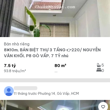
Bán nhà riêng
8❌10m, BÁN BIỆT THỰ 3 TẦNG 👉220/ NGUYỄN
VĂN KHỐI, P8 GÒ VẤP, 7 TỶ nhú
5
7.5 tỷ
80 m²
0
93.8 triệu/m²
...
11 tháng trước
·
Phường 14, Gò Vấp, HCM