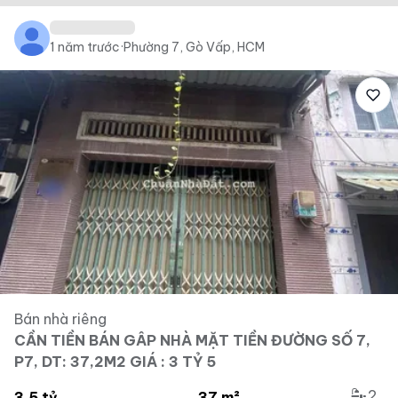
1 năm trước
·
Phường 7, Gò Vấp, HCM
Bán nhà riêng
CẦN TIỀN BÁN GÂP NHÀ MẶT TIỀN ĐƯỜNG SỐ 7,
P7, DT: 37,2M2 GIÁ : 3 TỶ 5
2
3.5 tỷ
37 m²