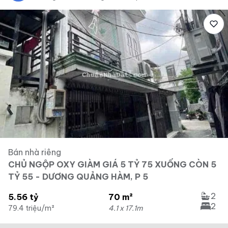
Bán nhà riêng
CHỦ NGỘP OXY GIÀM GIÁ 5 TỶ 75 XUỐNG CÒN 5
TỶ 55 - DƯƠNG QUẢNG HÀM, P 5
2
5.56 tỷ
70 m²
2
79.4 triệu/m²
4.1 x 17.1m