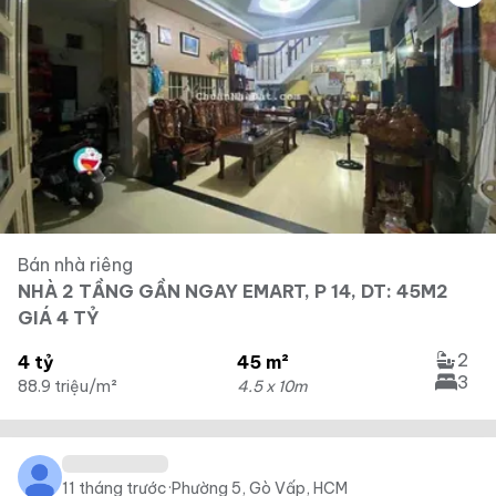
Bán nhà riêng
NHÀ 2 TẦNG GẦN NGAY EMART, P 14, DT: 45M2
GIÁ 4 TỶ
2
4 tỷ
45 m²
3
88.9 triệu/m²
4.5 x 10m
11 tháng trước
·
Phường 5, Gò Vấp, HCM