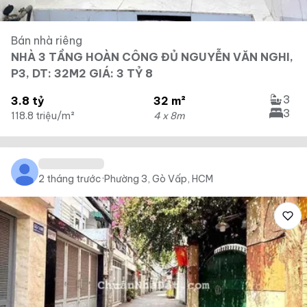
Bán nhà riêng
NHÀ 3 TẦNG HOÀN CÔNG ĐỦ NGUYỄN VĂN NGHI,
P3, DT: 32M2 GIÁ: 3 TỶ 8
3
3.8 tỷ
32 m²
3
118.8 triệu/m²
4 x 8m
2 tháng trước
·
Phường 3, Gò Vấp, HCM