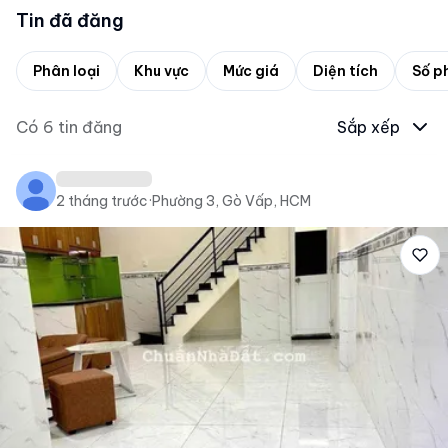
Tin đã đăng
Phân loại
Khu vực
Mức giá
Diện tích
Số p
Có
6
tin đăng
Sắp xếp
2 tháng trước
·
Phường 3, Gò Vấp, HCM