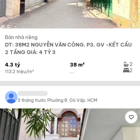
Bán nhà riêng
DT: 38M2 NGUYỄN VĂN CÔNG, P3, GV -KẾT CẤU
2 TẦNG GIÁ: 4 TỶ 3
2
4.3 tỷ
38 m²
2
113.2 triệu/m²
...
3 tháng trước
·
Phường 8, Gò Vấp, HCM