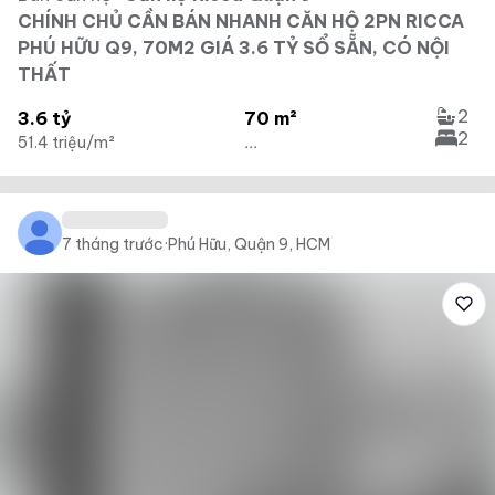
CHÍNH CHỦ CẦN BÁN NHANH CĂN HỘ 2PN RICCA
PHÚ HỮU Q9, 70M2 GIÁ 3.6 TỶ SỔ SẴN, CÓ NỘI
THẤT
2
3.6 tỷ
70 m²
2
51.4 triệu/m²
...
7 tháng trước
·
Phú Hữu, Quận 9, HCM