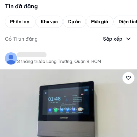
Tin đã đăng
Phân loại
Khu vực
Dự án
Mức giá
Diện tíc
Có
11
tin đăng
Sắp xếp
3 tháng trước
·
Long Trường, Quận 9, HCM