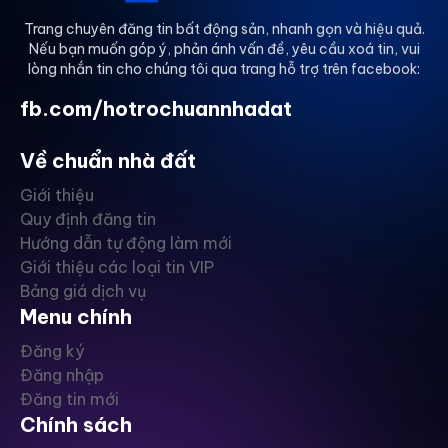
Trang chuyên đăng tin bất động sản, nhanh gọn và hiệu quả.
Nếu bạn muốn góp ý, phản ánh vấn đề, yêu cầu xoá tin, vui
lòng nhắn tin cho chúng tôi qua trang hỗ trợ trên facebook:
fb.com/hotrochuannhadat
Về chuẩn nhà đất
Giới thiệu
Quy định đăng tin
Hướng dẫn tự động làm mới
Giới thiệu các loại tin VIP
Bảng giá dịch vụ
Menu chính
Đăng ký
Đăng nhập
Đăng tin mới
Chính sách