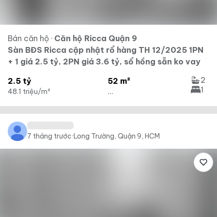
Bán căn hộ
·
Căn hộ Ricca Quận 9
Sàn BĐS Ricca cập nhật rổ hàng TH 12/2025 1PN
+ 1 giá 2.5 tỷ, 2PN giá 3.6 tỷ, sổ hồng sẵn ko vay
2
2.5 tỷ
52 m²
1
48.1 triệu/m²
...
7 tháng trước
·
Long Trường, Quận 9, HCM