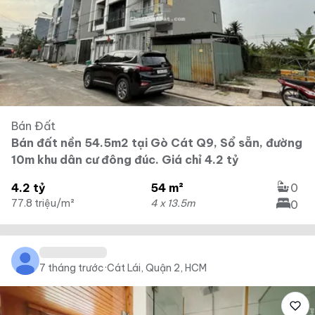
Bán Đất
Bán đất nền 54.5m2 tại Gò Cát Q9, Sổ sẵn, đường
10m khu dân cư đông đúc. Giá chỉ 4.2 tỷ
4.2 tỷ
54 m²
0
77.8 triệu/m²
4 x 13.5m
0
7 tháng trước
·
Cát Lái, Quận 2, HCM