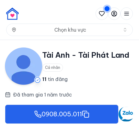
Nh
Chọn khu vực
Tài Anh - Tài Phát Land
Cá nhân
11
tin đăng
Đã tham gia 1 năm trước
0908.005.011