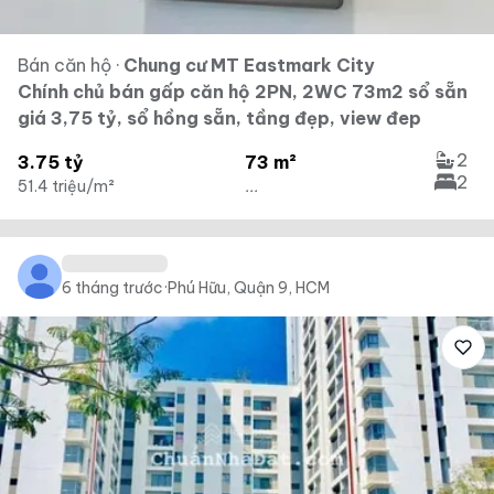
Bán căn hộ
·
Chung cư MT Eastmark City
Chính chủ bán gấp căn hộ 2PN, 2WC 73m2 sổ sẵn
giá 3,75 tỷ, sổ hồng sẵn, tầng đẹp, view đep
2
3.75 tỷ
73 m²
2
51.4 triệu/m²
...
6 tháng trước
·
Phú Hữu, Quận 9, HCM