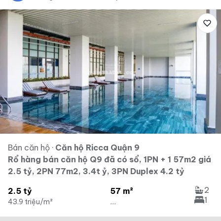
Bán căn hộ
·
Căn hộ Ricca Quận 9
Rổ hàng bán căn hộ Q9 đã có sổ, 1PN + 1 57m2 giá
2.5 tỷ, 2PN 77m2, 3.4t ỷ, 3PN Duplex 4.2 tỷ
2
2.5 tỷ
57 m²
1
43.9 triệu/m²
...