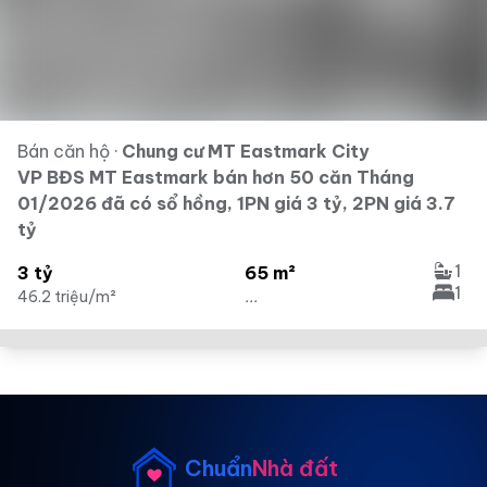
Bán căn hộ
·
Chung cư MT Eastmark City
VP BĐS MT Eastmark bán hơn 50 căn Tháng
01/2026 đã có sổ hồng, 1PN giá 3 tỷ, 2PN giá 3.7
tỷ
1
3 tỷ
65 m²
1
46.2 triệu/m²
...
Chuẩn
Nhà đất