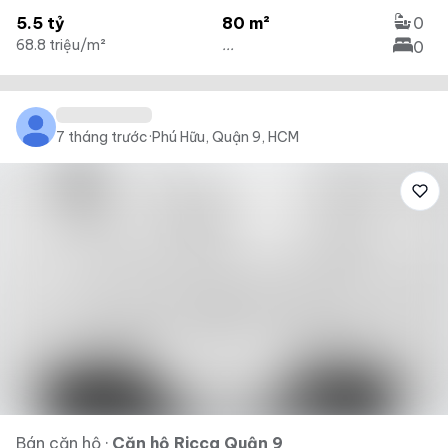
5.5 tỷ
80 m²
0
68.8 triệu/m²
...
0
7 tháng trước
·
Phú Hữu, Quận 9, HCM
Bán căn hộ
·
Căn hộ Ricca Quận 9