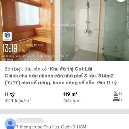
Bán biệt thự liền kề
·
Khu đô thị Cát Lái
Chính chủ bán nhanh căn nhà phố 3 lầu, 314m2
(7x17) nhà sổ riêng, hoàn công sổ sẵn. Giá 11 tỷ
5
11 tỷ
119 m²
5
92.4 triệu/m²
20 x 6m
7 tháng trước
·
Phú Hữu, Quận 9, HCM