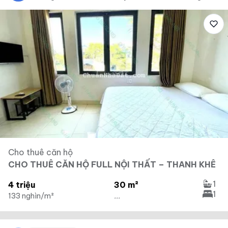
Cho thuê căn hộ
CHO THUÊ CĂN HỘ FULL NỘI THẤT – THANH KHÊ
1
4 triệu
30 m²
1
133 nghìn/m²
...