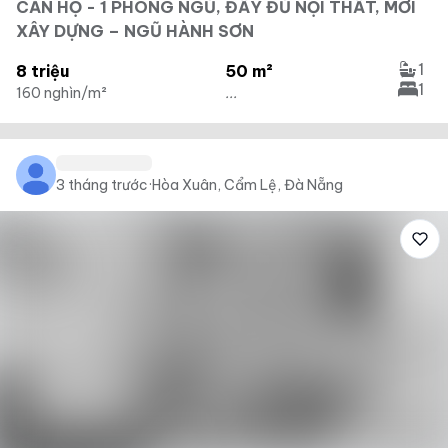
CĂN HỘ - 1 PHÒNG NGỦ, ĐẦY ĐỦ NỘI THẤT, MỚI
XÂY DỰNG – NGŨ HÀNH SƠN
1
8 triệu
50 m²
1
160 nghìn/m²
...
3 tháng trước
·
Hòa Xuân, Cẩm Lệ, Đà Nẵng