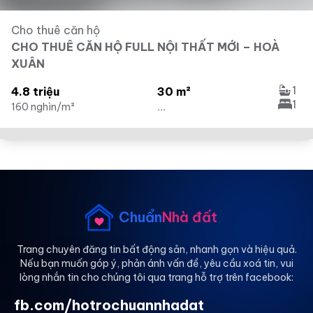
Cho thuê căn hộ
CHO THUÊ CĂN HỘ FULL NỘI THẤT MỚI – HOÀ
XUÂN
1
4.8 triệu
30 m²
1
160 nghìn/m²
...
Chuẩn
Nhà đất
Trang chuyên đăng tin bất động sản, nhanh gọn và hiệu quả.
Nếu bạn muốn góp ý, phản ánh vấn đề, yêu cầu xoá tin, vui
lòng nhắn tin cho chúng tôi qua trang hỗ trợ trên facebook:
fb.com/hotrochuannhadat