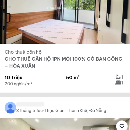
Cho thuê căn hộ
CHO THUÊ CĂN HỘ 1PN MỚI 100% CÓ BAN CÔNG
– HÒA XUÂN
1
10 triệu
50 m²
1
200 nghìn/m²
...
3 tháng trước
·
Thạc Gián, Thanh Khê, Đà Nẵng