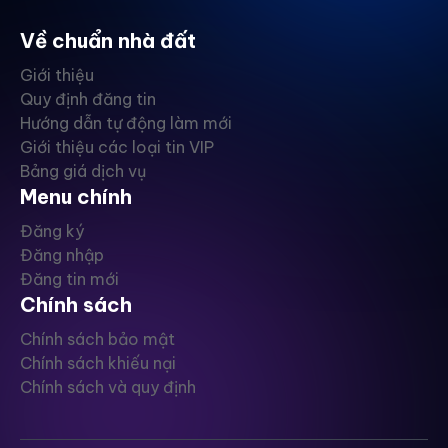
Về chuẩn nhà đất
Giới thiệu
Quy định đăng tin
Hướng dẫn tự động làm mới
Giới thiệu các loại tin VIP
Bảng giá dịch vụ
Menu chính
Đăng ký
Đăng nhập
Đăng tin mới
Chính sách
Chính sách bảo mật
Chính sách khiếu nại
Chính sách và quy định