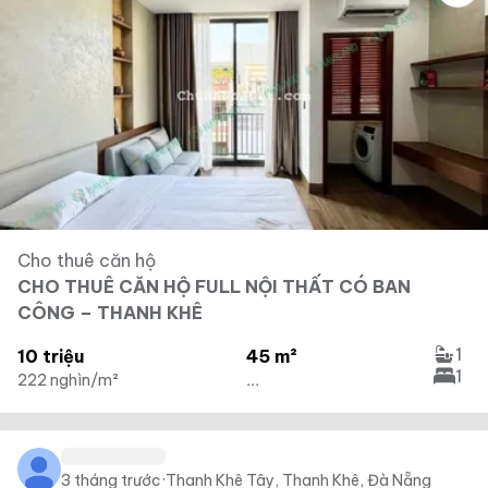
Cho thuê căn hộ
CHO THUÊ CĂN HỘ FULL NỘI THẤT CÓ BAN
CÔNG – THANH KHÊ
1
10 triệu
45 m²
1
222 nghìn/m²
...
3 tháng trước
·
Thanh Khê Tây, Thanh Khê, Đà Nẵng