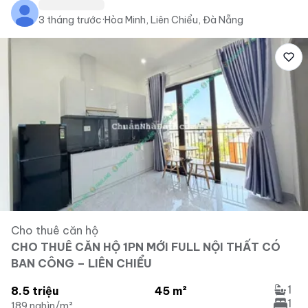
3 tháng trước
·
Hòa Minh, Liên Chiểu, Đà Nẵng
Cho thuê căn hộ
CHO THUÊ CĂN HỘ 1PN MỚI FULL NỘI THẤT CÓ
BAN CÔNG – LIÊN CHIỂU
1
8.5 triệu
45 m²
1
189 nghìn/m²
...