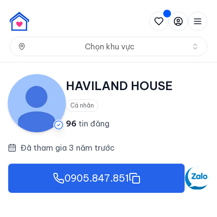
Nh
Chọn khu vực
HAVILAND HOUSE
Cá nhân
96
tin đăng
Đã tham gia 3 năm trước
0905.847.851