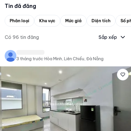
Tin đã đăng
Phân loại
Khu vực
Mức giá
Diện tích
Số p
Có
96
tin đăng
Sắp xếp
3 tháng trước
·
Hòa Minh, Liên Chiểu, Đà Nẵng