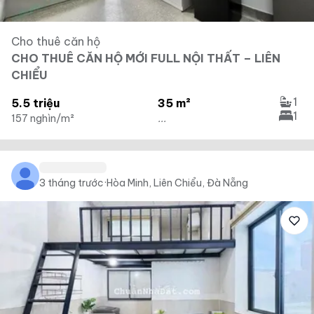
Cho thuê căn hộ
CHO THUÊ CĂN HỘ MỚI FULL NỘI THẤT – LIÊN
CHIỂU
1
5.5 triệu
35 m²
1
157 nghìn/m²
...
3 tháng trước
·
Hòa Minh, Liên Chiểu, Đà Nẵng