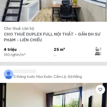
Cho thuê căn hộ
CHO THUÊ DUPLEX FULL NỘI THẤT - GẦN ĐH SƯ
PHẠM - LIÊN CHIỂU
1
4 triệu
25 m²
1
160 nghìn/m²
...
3 tháng trước
·
Hòa Xuân, Cẩm Lệ, Đà Nẵng