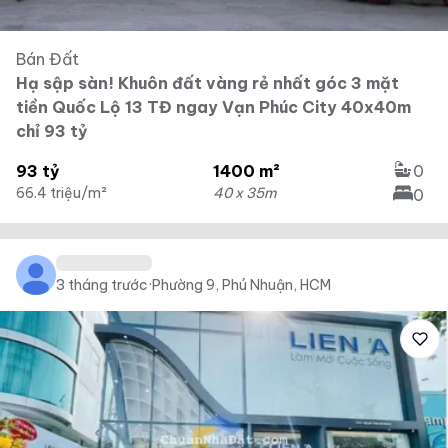
Bán Đất
Hạ sập sàn! Khuôn đất vàng rẻ nhất góc 3 mặt
tiền Quốc Lộ 13 TĐ ngay Vạn Phúc City 40x40m
chỉ 93 tỷ
93 tỷ
1400 m²
0
66.4 triệu/m²
40 x 35m
0
3 tháng trước
·
Phường 9, Phú Nhuận, HCM