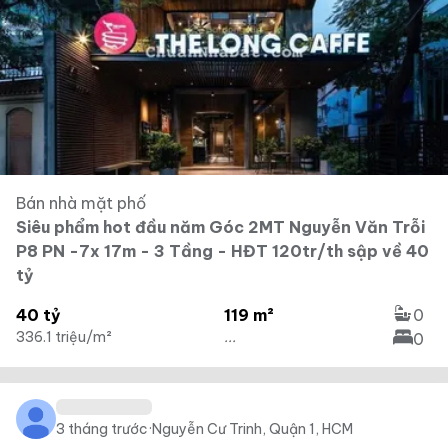
Bán nhà mặt phố
Siêu phẩm hot đầu năm Góc 2MT Nguyễn Văn Trỗi
P8 PN -7x 17m - 3 Tầng - HĐT 120tr/th sập về 40
tỷ
40 tỷ
119 m²
0
336.1 triệu/m²
...
0
3 tháng trước
·
Nguyễn Cư Trinh, Quận 1, HCM