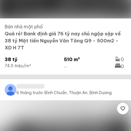
Bán nhà mặt phố
Quá rẻ! Bank định giá 76 tỷ nay chủ ngộp sập về
38 tỷ Mặt tiền Nguyễn Văn Tăng Q9 - 500m2 -
XD H 7T
38 tỷ
510 m²
0
74.5 triệu/m²
...
0
6 tháng trước
·
Bình Chuẩn, Thuận An, Bình Dương