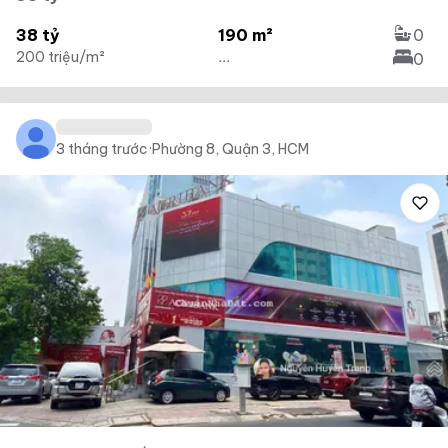
38 tỷ
190 m²
0
200 triệu/m²
...
0
3 tháng trước
·
Phường 8, Quận 3, HCM