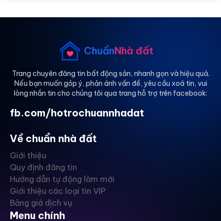
Chuẩn
Nhà đất
Trang chuyên đăng tin bất động sản, nhanh gọn và hiệu quả.
Nếu bạn muốn góp ý, phản ánh vấn đề, yêu cầu xoá tin, vui
lòng nhắn tin cho chúng tôi qua trang hỗ trợ trên facebook:
fb.com/hotrochuannhadat
Về chuẩn nhà đất
Giới thiệu
Quy định đăng tin
Hướng dẫn tự động làm mới
Giới thiệu các loại tin VIP
Bảng giá dịch vụ
Menu chính