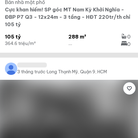
Bán nhà mặt phố
Cực khan hiếm! SP góc MT Nam Kỳ Khởi Nghĩa -
ĐBP P7 Q3 - 12x24m - 3 tầng - HĐT 220tr/th chỉ
105 tỷ
105 tỷ
288 m²
0
364.6 triệu/m²
...
0
3 tháng trước
·
Long Thạnh Mỹ, Quận 9, HCM