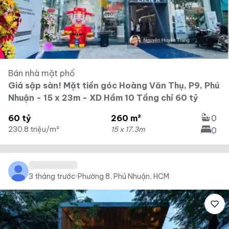
Bán nhà mặt phố
Giá sập sàn! Mặt tiền góc Hoàng Văn Thụ, P9, Phú
Nhuận - 15 x 23m - XD Hầm 10 Tầng chỉ 60 tỷ
60 tỷ
260 m²
0
230.8 triệu/m²
15 x 17.3m
0
3 tháng trước
·
Phường 8, Phú Nhuận, HCM