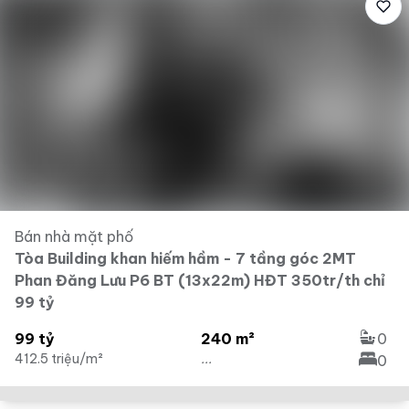
Bán nhà mặt phố
Tòa Building khan hiếm hầm - 7 tầng góc 2MT
Phan Đăng Lưu P6 BT (13x22m) HĐT 350tr/th chỉ
99 tỷ
99 tỷ
240 m²
0
412.5 triệu/m²
...
0