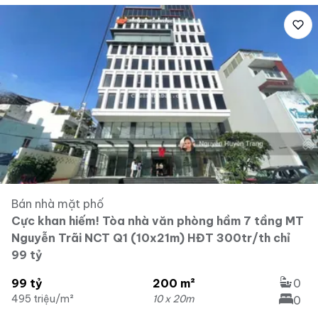
Bán nhà mặt phố
Cực khan hiếm! Tòa nhà văn phòng hầm 7 tầng MT
Nguyễn Trãi NCT Q1 (10x21m) HĐT 300tr/th chỉ
99 tỷ
99 tỷ
200 m²
0
495 triệu/m²
10 x 20m
0