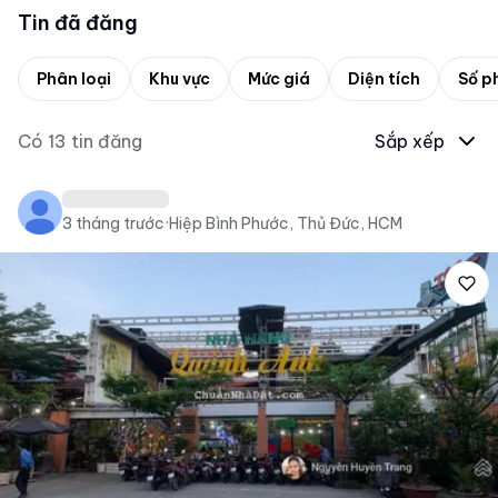
Tin đã đăng
Phân loại
Khu vực
Mức giá
Diện tích
Số p
Có
13
tin đăng
Sắp xếp
3 tháng trước
·
Hiệp Bình Phước, Thủ Đức, HCM