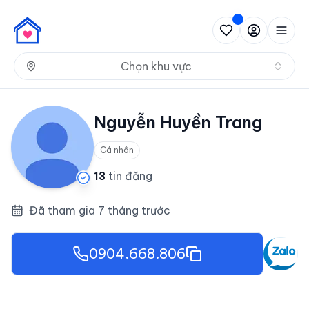
Nh
Chọn khu vực
Nguyễn Huyền Trang
Cá nhân
13
tin đăng
Đã tham gia 7 tháng trước
0904.668.806