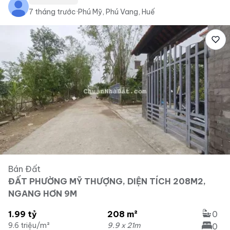
7 tháng trước
·
Phú Mỹ, Phú Vang, Huế
Bán Đất
ĐẤT PHƯỜNG MỸ THƯỢNG, DIỆN TÍCH 208M2,
NGANG HƠN 9M
1.99 tỷ
208 m²
0
9.6 triệu/m²
9.9 x 21m
0