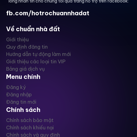
lòng nhắn tin cho chúng tôi qua trang hỗ trợ trên facebook:
fb.com/hotrochuannhadat
Về chuẩn nhà đất
Giới thiệu
Quy định đăng tin
Hướng dẫn tự động làm mới
Giới thiệu các loại tin VIP
Bảng giá dịch vụ
Menu chính
Đăng ký
Đăng nhập
Đăng tin mới
Chính sách
Chính sách bảo mật
Chính sách khiếu nại
Chính sách và quy định