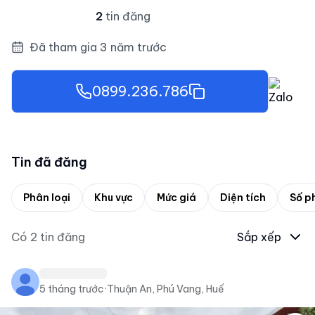
2
tin đăng
Đã tham gia 3 năm trước
0899.236.786
Tin đã đăng
Phân loại
Khu vực
Mức giá
Diện tích
Số p
Có
2
tin đăng
Sắp xếp
5 tháng trước
·
Thuận An, Phú Vang, Huế