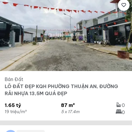
Bán Đất
LÔ ĐẤT ĐẸP KQH PHƯỜNG THUẬN AN, ĐƯỜNG
RẢI NHỰA 13,5M QUÁ ĐẸP
1.65 tỷ
87 m²
0
19 triệu/m²
5 x 17.4m
0