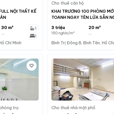
Cho thuê căn hộ
FULL NỘI THẤT KẾ
KHAI TRƯƠNG 100 PHÒNG MỚ
TÂN
TOANH NGAY TÊN LỬA SẴN N
THẤT ĐẸP
30 m²
3 triệu
20 m²
1
...
150 nghìn/m²
...
1
Hồ Chí Minh
Bình Trị Đông B, Bình Tân, Hồ Ch
 phòng trọ
Cho thuê nhà mặt phố