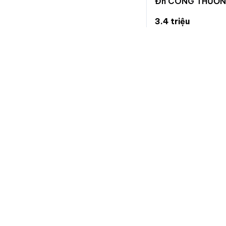
Đh CÔNG THƯƠN
3.4 triệu
136 nghìn/m²
Phú Thạnh, Tân Ph
Chuẩn
Nhà đất
Trang chuyên đăng tin bất động sản, nhanh gọn và hiệu
quả.
Nếu bạn muốn góp ý, phản ánh vấn đề, yêu cầu xoá tin, vui
lòng nhắn tin cho chúng tôi qua trang hỗ trợ trên facebook:
fb.com/hotrochuannhadat