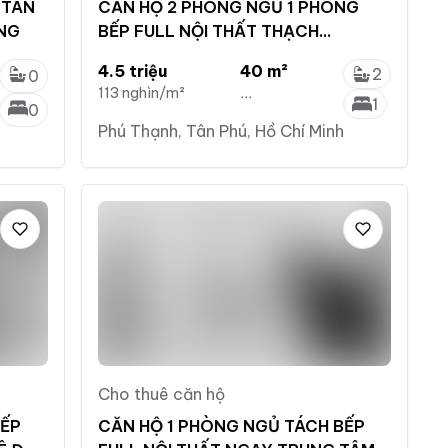
 TÂN
CĂN HỘ 2 PHÒNG NGỦ 1 PHÒNG
NG
BẾP FULL NỘI THẤT THẠCH
LAM,THOAI NGỌC HẦU
4.5 triệu
40 m²
2
0
113 nghìn/m²
...
1
0
Phú Thạnh, Tân Phú, Hồ Chí Minh
Cho thuê căn hộ
BẾP
CĂN HỘ 1 PHÒNG NGỦ TÁCH BẾP