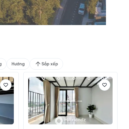
g
Hướng
Sắp xếp