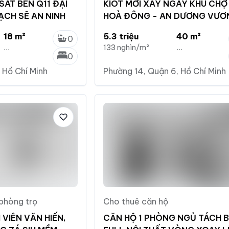
SÁT BÊN Q11 ĐẠI
KIOT MỚI XÂY NGAY KHU CHỢ
ẠCH SẼ AN NINH
HOÀ ĐÔNG - AN DƯƠNG VƯƠ
18 m²
5.3 triệu
40 m²
0
...
133 nghìn/m²
...
0
 Hồ Chí Minh
Phường 14, Quận 6, Hồ Chí Minh
 phòng trọ
Cho thuê căn hộ
VIÊN VĂN HIẾN,
CĂN HỘ 1 PHÒNG NGỦ TÁCH 