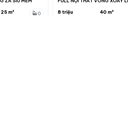
G ZÁ SIU MỀM
FULL NỘI THẤT VÒNG XOAY L
HÀNH
25 m²
8 triệu
40 m²
0
...
200 nghìn/m²
...
0
Phường 10, Tân Bình, Hồ Chí Min
ú, Hồ Chí Minh
Về chuẩn
Giới thiệu
Quy định đă
Hướng dẫn 
Giới thiệu c
Bảng giá dị