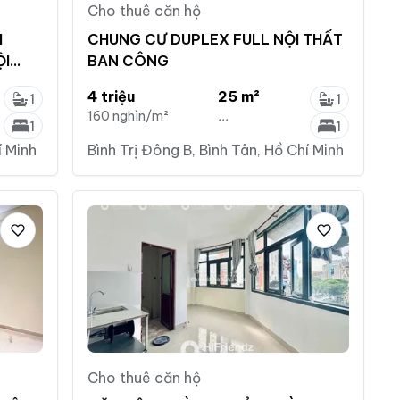
Cho thuê căn hộ
I
CHUNG CƯ DUPLEX FULL NỘI THẤT
ỘI
BAN CÔNG
4 triệu
25 m²
1
1
160 nghìn/m²
...
1
1
í Minh
Bình Trị Đông B, Bình Tân, Hồ Chí Minh
Cho thuê căn hộ