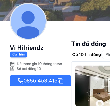
Tin đã đăng
Vi Hifriendz
Có
10
tin đăng
Ph
Cá nhân
Đã tham gia 10 tháng trước
Số bài đăng
10
0865.453.415