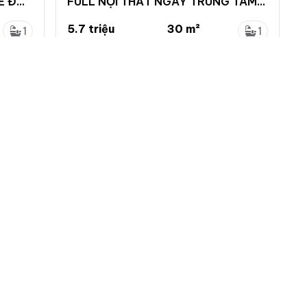
Ê ĐẠI
FULL NỘI THẤT NGAY TRUNG TÂM
TÊN LỬA
5.7 triệu
30 m²
1
1
190 nghìn/m²
...
1
1
h
Bình Trị Đông B, Bình Tân, Hồ Chí Minh
 nhà đất
Menu chính
Chính sách
Đăng ký
Chính sách bảo mật
ng tin
Đăng nhập
Chính sách khiếu nại
tự động làm mới
Đăng tin mới
Chính sách và quy định
ác loại tin VIP
ch vụ