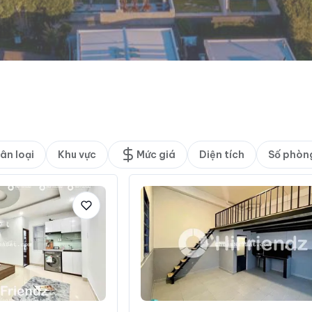
ân loại
Khu vực
Mức giá
Diện tích
Số phòn