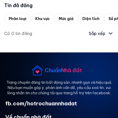
Tin đã đăng
Phân loại
Khu vực
Mức giá
Diện tích
Số p
Có
0
tin đăng
Sắp xếp
Chuẩn
Nhà đất
Trang chuyên đăng tin bất động sản, nhanh gọn và hiệu quả.
Nếu bạn muốn góp ý, phản ánh vấn đề, yêu cầu xoá tin, vui
lòng nhắn tin cho chúng tôi qua trang hỗ trợ trên facebook:
fb.com/hotrochuannhadat
Về chuẩn nhà đất