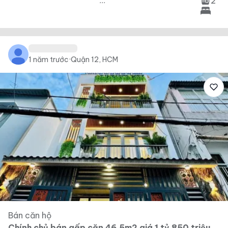
2
...
1 năm trước
·
Quận 12, HCM
Bán căn hộ
Chính chủ bán gấp căn 46,5m2 giá 1 tỷ 850 triệu