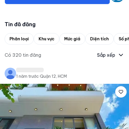
Tin đã đăng
Phân loại
Khu vực
Mức giá
Diện tích
Số p
Có
320
tin đăng
Sắp xếp
1 năm trước
·
Quận 12, HCM