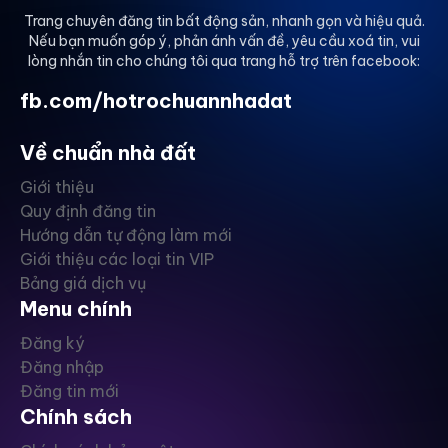
Trang chuyên đăng tin bất động sản, nhanh gọn và hiệu quả.
Nếu bạn muốn góp ý, phản ánh vấn đề, yêu cầu xoá tin, vui
lòng nhắn tin cho chúng tôi qua trang hỗ trợ trên facebook:
fb.com/hotrochuannhadat
Về chuẩn nhà đất
Giới thiệu
Quy định đăng tin
Hướng dẫn tự động làm mới
Giới thiệu các loại tin VIP
Bảng giá dịch vụ
Menu chính
Đăng ký
Đăng nhập
Đăng tin mới
Chính sách