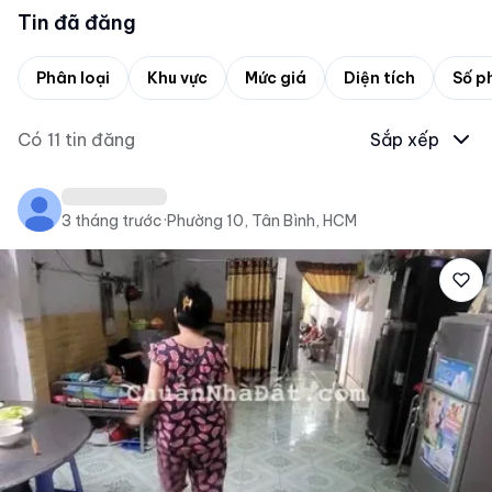
Tin đã đăng
Phân loại
Khu vực
Mức giá
Diện tích
Số p
Có
11
tin đăng
Sắp xếp
3 tháng trước
·
Phường 10, Tân Bình, HCM