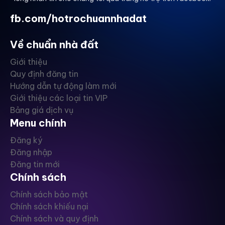
fb.com/hotrochuannhadat
Về chuẩn nhà đất
Giới thiệu
Quy định đăng tin
Hướng dẫn tự động làm mới
Giới thiệu các loại tin VIP
Bảng giá dịch vụ
Menu chính
Đăng ký
Đăng nhập
Đăng tin mới
Chính sách
Chính sách bảo mật
Chính sách khiếu nại
Chính sách và quy định