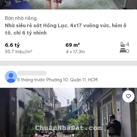
Bán nhà riêng
Nhà siêu rẻ sát Hồng Lạc, 4x17 vuông vức, hẻm ô
tô, chỉ 6 tỷ nhỉnh
4
6.6 tỷ
69 m²
0
95.7 triệu/m²
4 x 17.3m
5 tháng trước
·
Phường 10, Quận 11, HCM