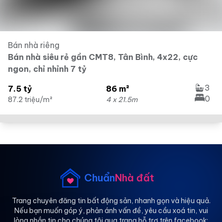
Bán nhà riêng
Bán nhà siêu rẻ gần CMT8, Tân Bình, 4x22, cực
ngon, chỉ nhỉnh 7 tỷ
3
7.5 tỷ
86 m²
0
87.2 triệu/m²
4 x 21.5m
Chuẩn
Nhà đất
Trang chuyên đăng tin bất động sản, nhanh gọn và hiệu quả.
Nếu bạn muốn góp ý, phản ánh vấn đề, yêu cầu xoá tin, vui
lòng nhắn tin cho chúng tôi qua trang hỗ trợ trên facebook: