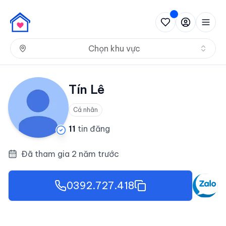
Nh
Chọn khu vực
Tín Lê
Cá nhân
11
tin đăng
Đã tham gia 2 năm trước
0392.727.418