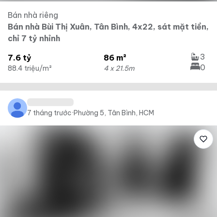
Bán nhà riêng
Bán nhà Bùi Thị Xuân, Tân Bình, 4x22, sát mặt tiền,
chỉ 7 tỷ nhỉnh
3
7.6 tỷ
86 m²
0
88.4 triệu/m²
4 x 21.5m
7 tháng trước
·
Phường 5, Tân Bình, HCM