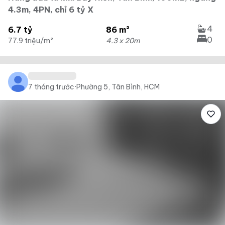
4.3m, 4PN, chỉ 6 tỷ X
4
6.7 tỷ
86 m²
0
77.9 triệu/m²
4.3 x 20m
7 tháng trước
·
Phường 5, Tân Bình, HCM