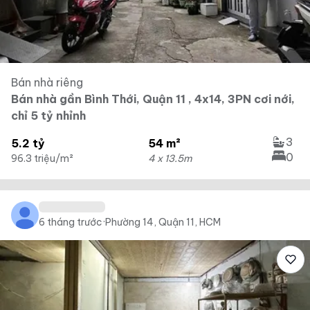
Bán nhà riêng
Bán nhà gần Bình Thới, Quận 11 , 4x14, 3PN cơi nới,
chỉ 5 tỷ nhỉnh
3
5.2 tỷ
54 m²
0
96.3 triệu/m²
4 x 13.5m
6 tháng trước
·
Phường 14, Quận 11, HCM