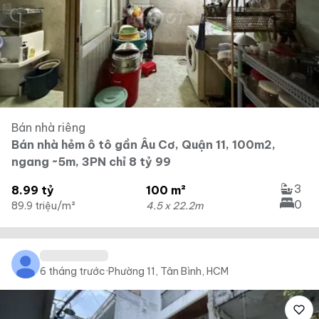
Bán nhà riêng
Bán nhà hẻm ô tô gần Âu Cơ, Quận 11, 100m2,
ngang ~5m, 3PN chỉ 8 tỷ 99
3
8.99 tỷ
100 m²
0
89.9 triệu/m²
4.5 x 22.2m
6 tháng trước
·
Phường 11, Tân Bình, HCM