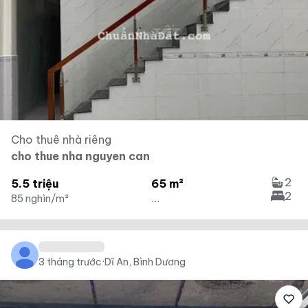
Cho thuê nhà riêng
cho thue nha nguyen can
2
5.5 triệu
65 m²
2
85 nghìn/m²
...
3 tháng trước
·
Dĩ An, Bình Dương