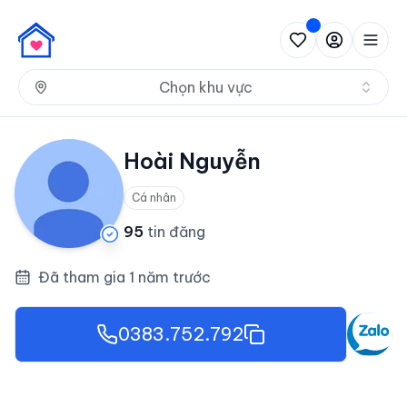
Nh
Chọn khu vực
Hoài Nguyễn
Cá nhân
95
tin đăng
Đã tham gia 1 năm trước
0383.752.792