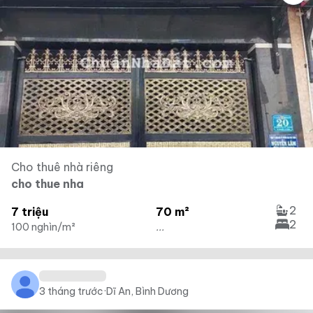
Cho thuê nhà riêng
cho thue nha
2
7 triệu
70 m²
2
100 nghìn/m²
...
3 tháng trước
·
Dĩ An, Bình Dương