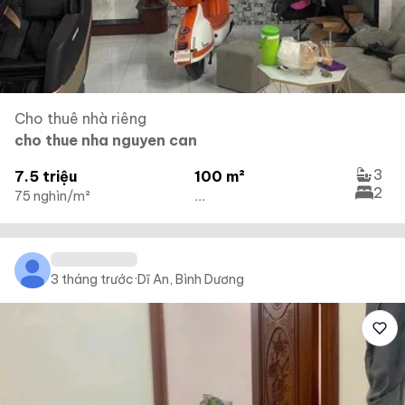
Cho thuê nhà riêng
cho thue nha nguyen can
3
7.5 triệu
100 m²
2
75 nghìn/m²
...
3 tháng trước
·
Dĩ An, Bình Dương