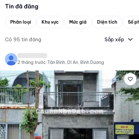
Tin đã đăng
Phân loại
Khu vực
Mức giá
Diện tích
Số p
Có
95
tin đăng
Sắp xếp
2 tháng trước
·
Tân Bình, Dĩ An, Bình Dương