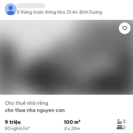
3 tháng trước
·
Đông Hòa, Dĩ An, Bình Dương
Cho thuê nhà riêng
cho thue nha nguyen can
3
9 triệu
100 m²
2
90 nghìn/m²
5 x 20m