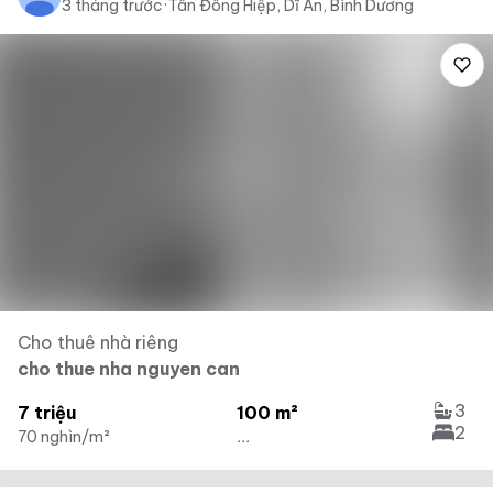
3 tháng trước
·
Tân Đông Hiệp, Dĩ An, Bình Dương
Cho thuê nhà riêng
cho thue nha nguyen can
3
7 triệu
100 m²
2
70 nghìn/m²
...