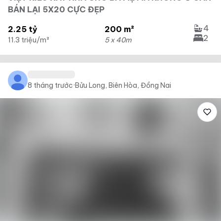
BÁN LẠI 5X20 CỰC ĐẸP
4
2.25 tỷ
200 m²
2
11.3 triệu/m²
5 x 40m
8 tháng trước
·
Bửu Long, Biên Hòa, Đồng Nai