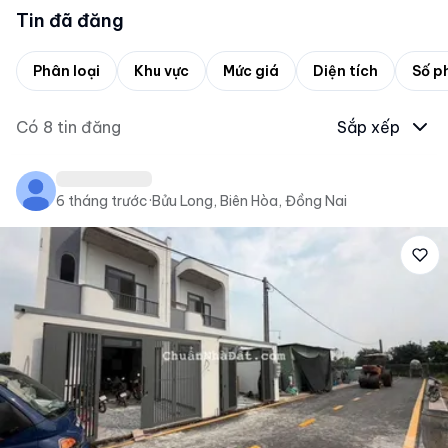
Tin đã đăng
Phân loại
Khu vực
Mức giá
Diện tích
Số p
Có
8
tin đăng
Sắp xếp
6 tháng trước
·
Bửu Long, Biên Hòa, Đồng Nai