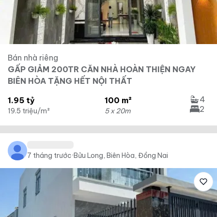
Bán nhà riêng
GẤP GIẢM 200TR CĂN NHÀ HOÀN THIỆN NGAY
BIÊN HÒA TẶNG HẾT NỘI THẤT
4
1.95 tỷ
100 m²
2
19.5 triệu/m²
5 x 20m
7 tháng trước
·
Bửu Long, Biên Hòa, Đồng Nai