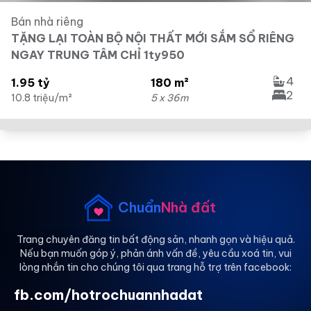
Bán nhà riêng
TẶNG LẠI TOÀN BỘ NỘI THẤT MỚI SẮM SỔ RIÊNG
NGAY TRUNG TÂM CHỈ 1ty950
4
1.95 tỷ
180 m²
2
10.8 triệu/m²
5 x 36m
Chuẩn
Nhà đất
Trang chuyên đăng tin bất động sản, nhanh gọn và hiệu quả.
Nếu bạn muốn góp ý, phản ánh vấn đề, yêu cầu xoá tin, vui
lòng nhắn tin cho chúng tôi qua trang hỗ trợ trên facebook:
fb.com/hotrochuannhadat