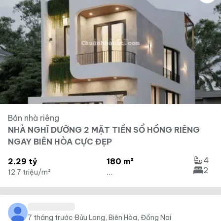
Bán nhà riêng
NHÀ NGHĨ DƯỠNG 2 MẶT TIỀN SỔ HỒNG RIÊNG
NGAY BIÊN HÒA CỰC ĐẸP
4
2.29 tỷ
180 m²
2
12.7 triệu/m²
...
7 tháng trước
·
Bửu Long, Biên Hòa, Đồng Nai