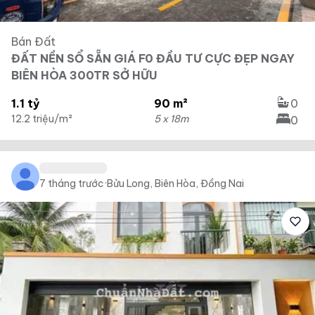
Bán Đất
ĐẤT NỀN SỔ SẴN GIÁ F0 ĐẦU TƯ CỰC ĐẸP NGAY
BIÊN HÒA 300TR SỞ HỮU
1.1 tỷ
90 m²
0
12.2 triệu/m²
5 x 18m
0
7 tháng trước
·
Bửu Long, Biên Hòa, Đồng Nai