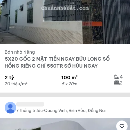
Bán nhà riêng
5X20 GỐC 2 MẶT TIỀN NGAY BỬU LONG SỔ
HỒNG RIÊNG CHỈ 550TR SỞ HỮU NGAY
4
2 tỷ
100 m²
2
20 triệu/m²
5 x 20m
7 tháng trước
·
Quang Vinh, Biên Hòa, Đồng Nai