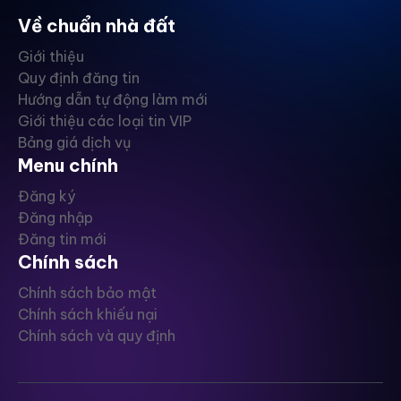
Về chuẩn nhà đất
Giới thiệu
Quy định đăng tin
Hướng dẫn tự động làm mới
Giới thiệu các loại tin VIP
Bảng giá dịch vụ
Menu chính
Đăng ký
Đăng nhập
Đăng tin mới
Chính sách
Chính sách bảo mật
Chính sách khiếu nại
Chính sách và quy định