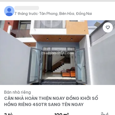
7 tháng trước
·
Tân Phong, Biên Hòa, Đồng Nai
Bán nhà riêng
CĂN NHÀ HOÀN THIỆN NGAY ĐỒNG KHỞI SỔ
HỒNG RIÊNG 450TR SANG TÊN NGAY
4
2 tỷ
100 m²