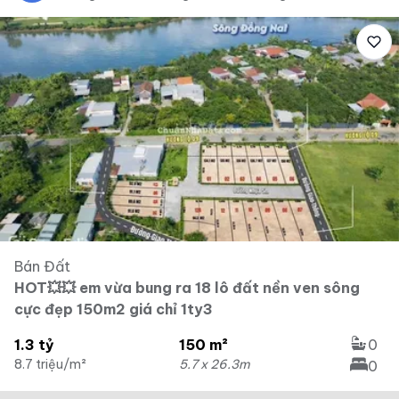
Bán Đất
HOT💥💥 em vừa bung ra 18 lô đất nền ven sông
cực đẹp 150m2 giá chỉ 1ty3
1.3 tỷ
150 m²
0
8.7 triệu/m²
5.7 x 26.3m
0