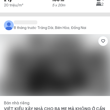
2
20 triệu/m²
5 x 20m
8 tháng trước
·
Trảng Dài, Biên Hòa, Đồng Nai
Bán nhà riêng
VIỆT KIỀU XÂY NHÀ CHO BA MẸ MÀ KHÔNG Ở CẦN