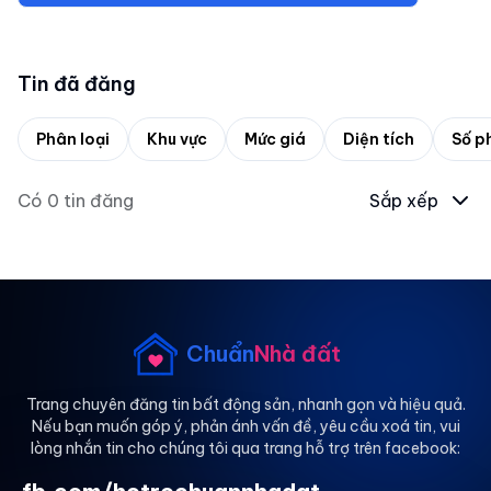
Tin đã đăng
Phân loại
Khu vực
Mức giá
Diện tích
Số p
Có
0
tin đăng
Sắp xếp
Chuẩn
Nhà đất
Trang chuyên đăng tin bất động sản, nhanh gọn và hiệu quả.
Nếu bạn muốn góp ý, phản ánh vấn đề, yêu cầu xoá tin, vui
lòng nhắn tin cho chúng tôi qua trang hỗ trợ trên facebook: