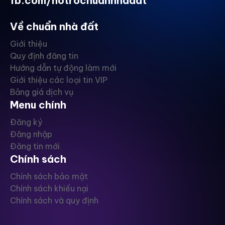
fb.com/hotrochuannhadat
Về chuẩn nhà đất
Giới thiệu
Quy định đăng tin
Hướng dẫn tự động làm mới
Giới thiệu các loại tin VIP
Bảng giá dịch vụ
Menu chính
Đăng ký
Đăng nhập
Đăng tin mới
Chính sách
Chính sách bảo mật
Chính sách khiếu nại
Chính sách và quy định